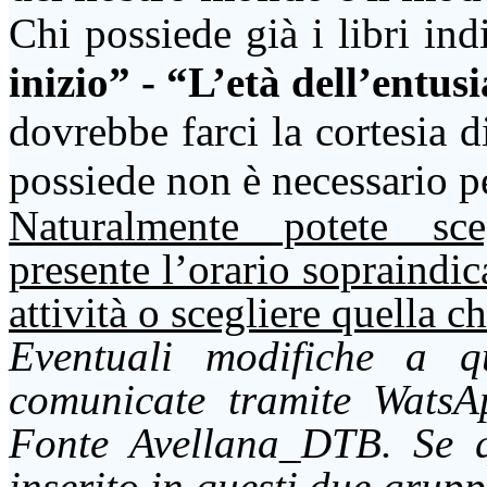
Chi p
ossiede già i libri ind
inizio” - “L’età dell’entu
dovrebbe
farci la cortesia 
possiede non è necessario p
Naturalmente potete sce
presente l’orario sopraindica
attività o scegliere quella c
Eventuali modifiche a q
comunicate tramite
WatsA
Fonte
Avellana_DTB
. Se 
inserito in questi due grupp