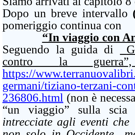
Siamo arrivati al capitolo
8
Dopo un breve intervallo
pomeriggio continua
con
“In viaggio con A
Seguendo la guida di
G
contro
la guerra
”
https://www.terranuovalibri.i
germani/tiziano-terzani-co
236806.html
(non è necessa
“un viaggio” sulla scia
intrecciate agli eventi c
non solo in Occidente…ma